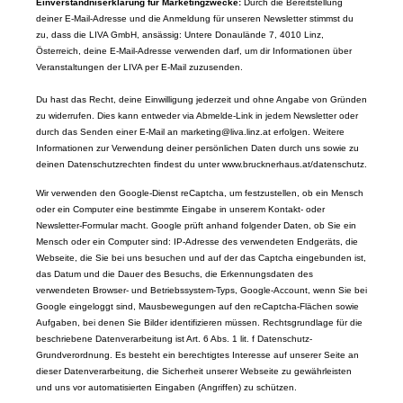
Einverständniserklärung für Marketingzwecke:
Durch die Bereitstellung
deiner E-Mail-Adresse und die Anmeldung für unseren Newsletter stimmst du
zu, dass die LIVA GmbH, ansässig: Untere Donaulände 7, 4010 Linz,
Österreich, deine E-Mail-Adresse verwenden darf, um dir Informationen über
Veranstaltungen der LIVA per E-Mail zuzusenden.
Du hast das Recht, deine Einwilligung jederzeit und ohne Angabe von Gründen
zu widerrufen. Dies kann entweder via Abmelde-Link in jedem Newsletter oder
durch das Senden einer E-Mail an marketing@liva.linz.at erfolgen. Weitere
Informationen zur Verwendung deiner persönlichen Daten durch uns sowie zu
deinen Datenschutzrechten findest du unter www.brucknerhaus.at/datenschutz.
Wir verwenden den Google-Dienst reCaptcha, um festzustellen, ob ein Mensch
oder ein Computer eine bestimmte Eingabe in unserem Kontakt- oder
Newsletter-Formular macht. Google prüft anhand folgender Daten, ob Sie ein
Mensch oder ein Computer sind: IP-Adresse des verwendeten Endgeräts, die
Webseite, die Sie bei uns besuchen und auf der das Captcha eingebunden ist,
das Datum und die Dauer des Besuchs, die Erkennungsdaten des
verwendeten Browser- und Betriebssystem-Typs, Google-Account, wenn Sie bei
Google eingeloggt sind, Mausbewegungen auf den reCaptcha-Flächen sowie
Aufgaben, bei denen Sie Bilder identifizieren müssen. Rechtsgrundlage für die
beschriebene Datenverarbeitung ist Art. 6 Abs. 1 lit. f Datenschutz-
Grundverordnung. Es besteht ein berechtigtes Interesse auf unserer Seite an
dieser Datenverarbeitung, die Sicherheit unserer Webseite zu gewährleisten
und uns vor automatisierten Eingaben (Angriffen) zu schützen.