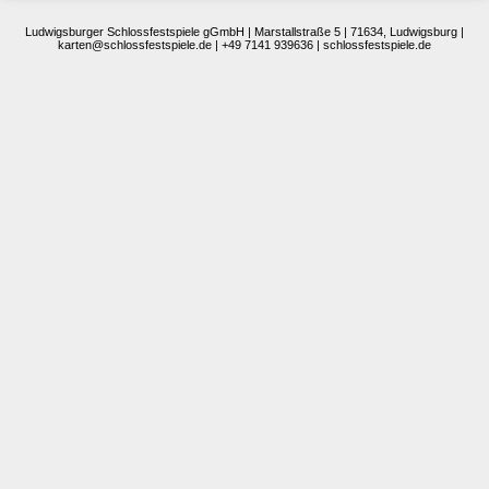
Ludwigsburger Schlossfestspiele gGmbH | Marstallstraße 5 | 71634, Ludwigsburg |
karten@schlossfestspiele.de | +49 7141 939636 | schlossfestspiele.de