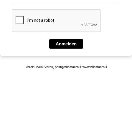
Anmelden
Verein «Villa Stärn», post@villastaern.li, www.villastaern.li