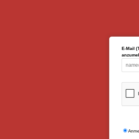
E-Mail (
anzumel
Anme