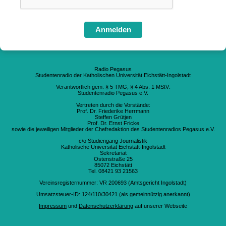
Anmelden
Radio Pegasus
Studentenradio der Katholischen Universität Eichstätt-Ingolstadt
Verantwortlich gem. § 5 TMG, § 4 Abs. 1 MStV:
Studentenradio Pegasus e.V.
Vertreten durch die Vorstände:
Prof. Dr. Friederike Herrmann
Steffen Grütjen
Prof. Dr. Ernst Fricke
sowie die jeweiligen Mitglieder der Chefredaktion des Studentenradios Pegasus e.V.
c/o Studiengang Journalistik
Katholische Universität Eichstätt-Ingolstadt
Sekretariat
Ostenstraße 25
85072 Eichstätt
Tel. 08421 93 21563
Vereinsregisternummer: VR 200693 (Amtsgericht Ingolstadt)
Umsatzsteuer-ID: 124/110/30421 (als gemeinnützig anerkannt)
Impressum
und
Datenschutzerklärung
auf unserer Webseite