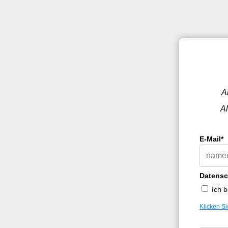
A
Al
E-Mail*
Datensc
Ich 
Klicken S