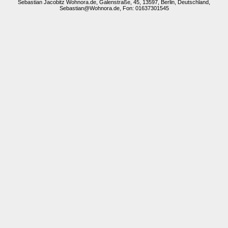
Sebastian Jacobitz Wohnora.de, Galenstraße, 45, 13597, Berlin, Deutschland,
Sebastian@Wohnora.de, Fon: 01637301545