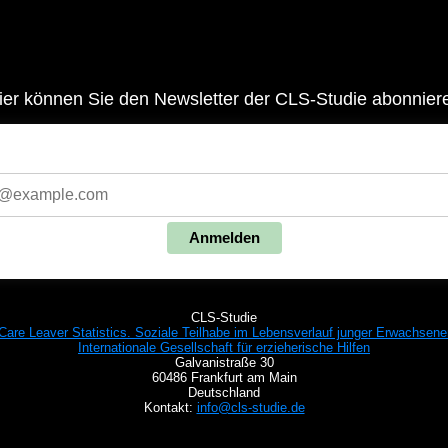
ier können Sie den Newsletter der CLS-Studie abonnier
Anmelden
CLS-Studie
Care Leaver Statistics. Soziale Teilhabe im Lebensverlauf junger Erwachsene
Internationale Gesellschaft für erzieherische Hilfen
Galvanistraße 30
60486 Frankfurt am Main
Deutschland
Kontakt:
info@cls-studie.de