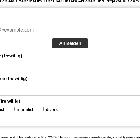
euch etwa zehnmal im Jahr über unsere Aktionen und Projekte auf de
Anmelden
(frewillig)
 (freiwillig)
freiwillig)
ich
männlich
divers
inner e.V., Hospitalstraße 107, 22767 Hamburg, www.welcome-dinner.de, kontakt@welcome