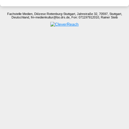
Fachstelle Medien, Diözese Rottenburg-Stuttgart, Jahnstraße 32, 70597, Stuttgart,
Deutschland, fm-medienkultur@bo.drs.de, Fon: 071197912010, Rainer Steib