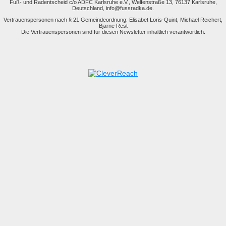
Fuß- und Radentscheid c/o ADFC Karlsruhe e.V., Welfenstraße 13, 76137 Karlsruhe,
Deutschland, info@fussradka.de.
Vertrauenspersonen nach § 21 Gemeindeordnung: Elisabet Loris-Quint, Michael Reichert,
Bjarne Rest
Die Vertrauenspersonen sind für diesen Newsletter inhaltlich verantwortlich.