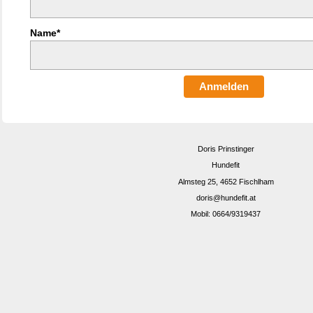
Name*
Anmelden
Doris Prinstinger
Hundefit
Almsteg 25, 4652 Fischlham
doris@hundefit.at
Mobil: 0664/9319437