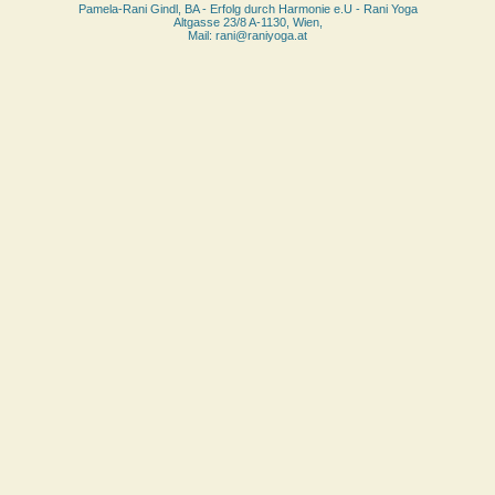
Pamela-Rani Gindl, BA - Erfolg durch Harmonie e.U - Rani Yoga
Altgasse 23/8 A-1130, Wien,
Mail: rani@raniyoga.at