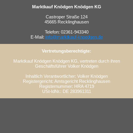
Marktkauf Knödgen Knödgen KG
Castroper Straße 124
45665 Recklinghausen
Telefon: 02361-943340
E-Mail:
info@marktkauf-knoedgen.de
Vertretungsberechtigte:
Marktkauf Knödgen Knödgen KG, vertreten durch ihren
Geschäftsführer Volker Knödgen
Inhaltlich Verantwortlicher: Volker Knödgen
Registergericht: Amtsgericht Recklinghausen
Registernummer: HRA 4719
USt-IdNr.: DE 283961311