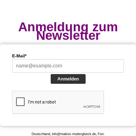
Anmeldung zum
Newsletter
E-Mail*
Anmelden
Deutschland, info@maikes-mutterglueck.de, Fon: