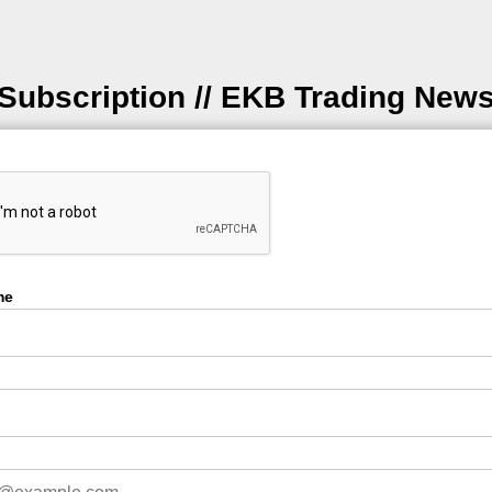
Subscription // EKB Trading New
me