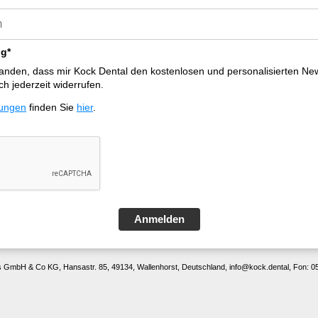
g*
tanden, dass mir Kock Dental den kostenlosen und personalisierten New
ch jederzeit widerrufen.
ungen
finden Sie
hier
.
Anmelden
s GmbH & Co KG, Hansastr. 85, 49134, Wallenhorst, Deutschland, info@kock.dental, Fon