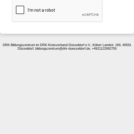
DRK-Bildungszentrum im DRK-Kreisverband Düsseldorf e.V., Kölner Landstr. 169, 40591
Düsseldorf, bildungszentrum@drk-duesseldorf.de, +4921122992755