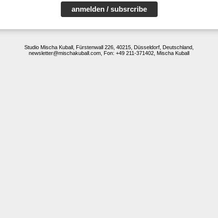
anmelden / subsrcribe
Studio Mischa Kuball, Fürstenwall 226, 40215, Düsseldorf, Deutschland,
newsletter@mischakuball.com, Fon: +49 211-371402, Mischa Kuball