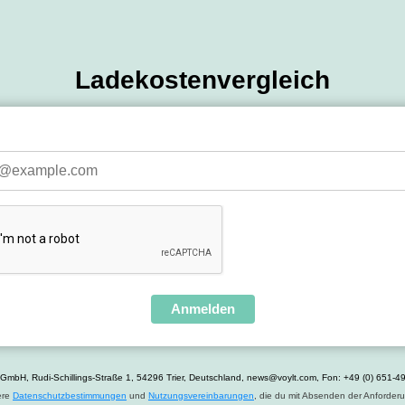
Ladekostenvergleich
Anmelden
E GmbH,
Rudi-Schillings-Straße 1,
54296 Trier,
Deutschland, news@voylt.com, Fon: +49 (0) 651-
ere
Datenschutzbestimmungen
und
Nutzungsvereinbarungen
, die du mit Absenden der Anforderu