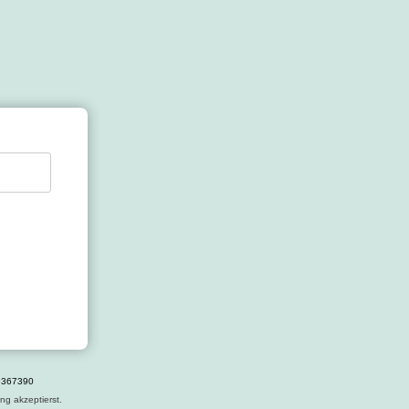
49367390
ng akzeptierst.