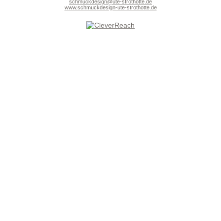
schmuckdesign@ute-strothotte.de
www.schmuckdesign-ute-strothotte.de