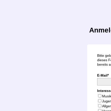
Anmel
Bitte ge
dieses F
bereits 
E-Mail*
Interes
Musi
Juge
Allge