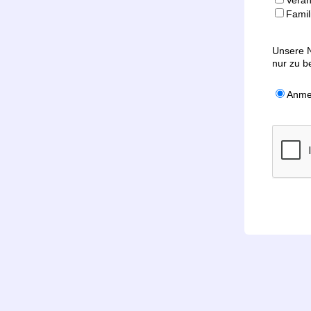
Veran
Famil
Unsere N
nur zu b
Anme