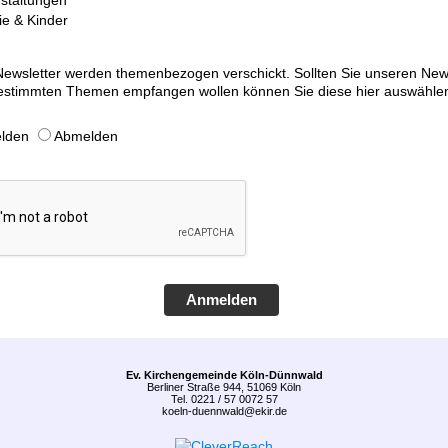
staltungen
ie & Kinder
ewsletter werden themenbezogen verschickt. Sollten Sie unseren News
estimmten Themen empfangen wollen können Sie diese hier auswähle
lden
Abmelden
Anmelden
Ev. Kirchengemeinde Köln-Dünnwald
Berliner Straße 944, 51069 Köln
Tel. 0221 / 57 0072 57
koeln-duennwald@ekir.de