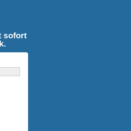
 sofort
k.