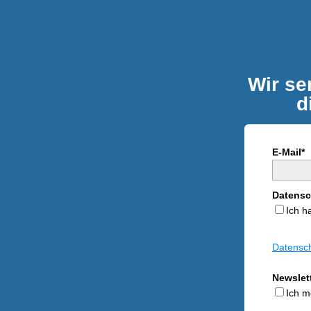
Wir se
d
E-Mail*
Datensc
Ich h
Datensch
Newslet
Ich m