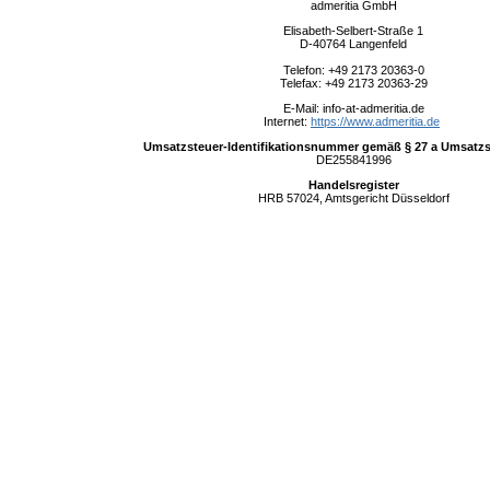
admeritia GmbH
Elisabeth-Selbert-Straße 1
D-40764 Langenfeld
Telefon: +49 2173 20363-0
Telefax: +49 2173 20363-29
E-Mail: info-at-admeritia.de
Internet:
https://www.admeritia.de
Umsatzsteuer-Identifikationsnummer gemäß § 27 a Umsatzs
DE255841996
Handelsregister
HRB 57024, Amtsgericht Düsseldorf