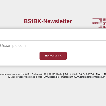
BStBK-Newsletter
Anmelden
rberaterkammer K.d.ö.R. | Behrenstr. 42 | 10117 Berlin | Tel.: + 49 (0) 30 24 0087-0 | Fax: + 
E-Mail:
presse@bstbk.de
| Web:
www.bstbk.de
| Impressum:
www.bstbk.de/de/impressum