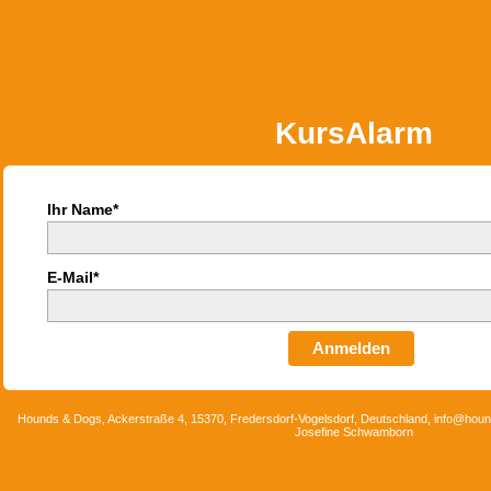
KursAlarm
Ihr Name*
E-Mail*
Anmelden
Hounds & Dogs, Ackerstraße 4, 15370, Fredersdorf-Vogelsdorf, Deutschland, info@hou
Josefine Schwamborn