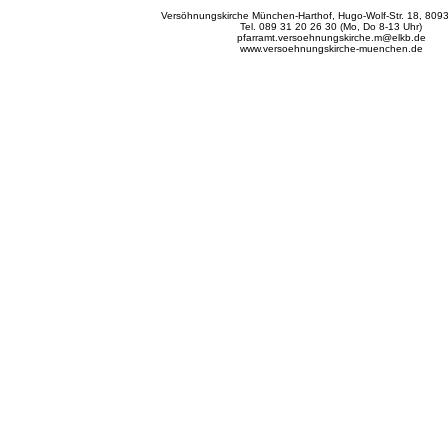
Versöhnungskirche München-Harthof, Hugo-Wolf-Str. 18, 80
Tel. 089 31 20 26 30 (Mo, Do 8-13 Uhr)
pfarramt.versoehnungskirche.m@elkb.de
www.versoehnungskirche-muenchen.de