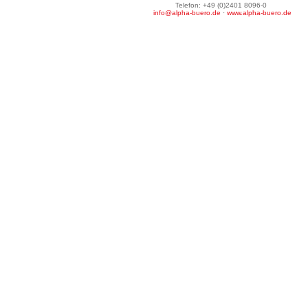
Telefon: +49 (0)2401 8096-0
info@alpha-buero.de
·
www.alpha-buero.de