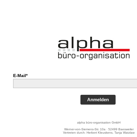
E-Mail*
Anmelden
alpha büro-organisation GmbH
Werner-von-Siemens-Str. 10a · 52499 Baesweiler
Vertreten durch: Herbert Kleuskens, Tanja Watzlaw