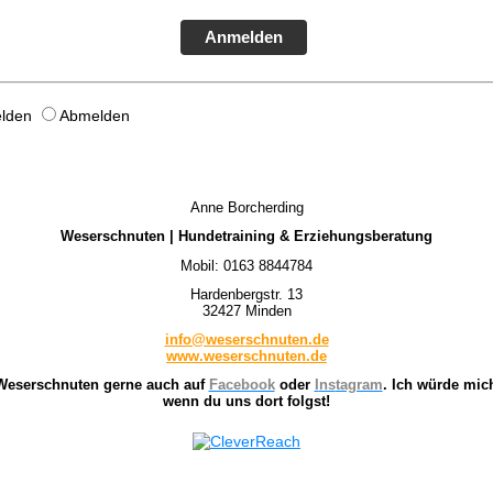
Anmelden
lden
Abmelden
Anne Borcherding
Weserschnuten | Hundetraining & Erziehungsberatung
Mobil: 0163 8844784
Hardenbergstr. 13
32427 Minden
info@weserschnuten.de
www.weserschnuten.de
Weserschnuten gerne auch auf
Facebook
oder
I
ns
tagram
. Ich würde mich
wenn du uns dort folgst!