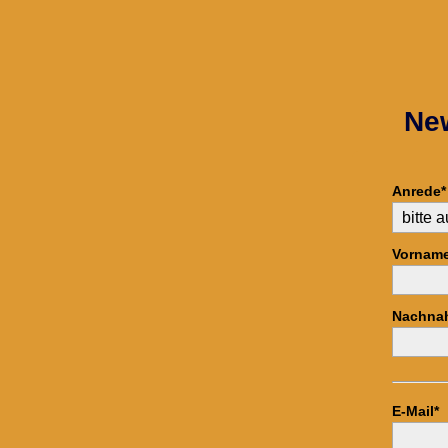
New
Anrede*
Vorname
Nachna
E-Mail*