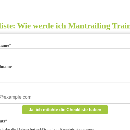
iste: Wie werde ich Mantrailing Trai
rname*
chname
Ja, ich möchte die Checkliste haben
utz*
ch habe die Datenschutzerklärung zur Kenntnis genommen