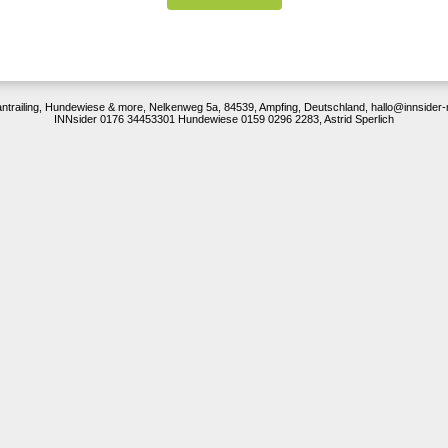
-6-23
Mantrailing, Hundewiese & more, Nelkenweg 5a, 84539, Ampfing, Deutschland, hallo@innsider-m
INNsider 0176 34453301 Hundewiese 0159 0296 2283, Astrid Sperlich