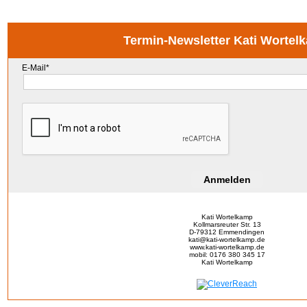
Termin-Newsletter Kati Wortel
E-Mail*
Anmelden
Kati Wortelkamp
Kollmarsreuter Str. 13
D-79312 Emmendingen
kati@kati-wortelkamp.de
www.kati-wortelkamp.de
mobil: 0176 380 345 17
Kati Wortelkamp