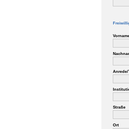
Freiwil
Vornam
Nachna
Anrede/T
Institut
Straße
Ort