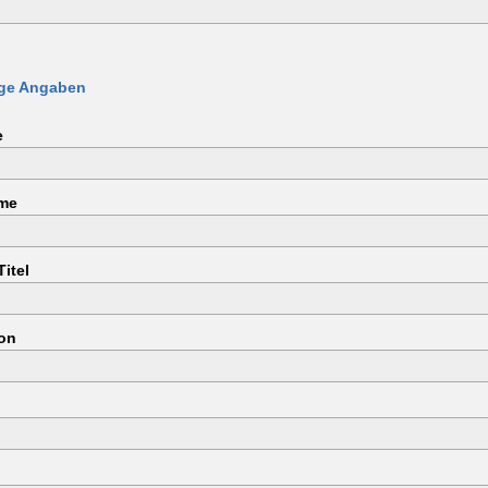
lige Angaben
e
me
itel
ion