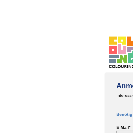
Anme
Interess
Benötig
E-Mail*