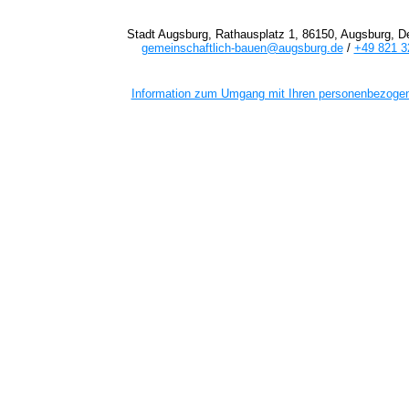
Stadt Augsburg, Rathausplatz 1, 86150, Augsburg, D
gemeinschaftlich-bauen@augsburg.de
/
+49 821 3
Information zum Umgang mit Ihren personenbezoge