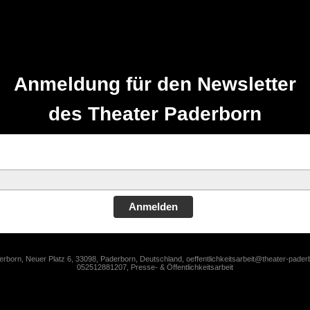
Anmeldung für den Newsletter
des Theater Paderborn
Anmelden
rborn, Neuer Platz 6, 33098, Paderborn, Deutschland, oeffentlichkeitsarbeit@theater-pader
052512881207, Presse- & Öffentlichkeitsarbeit