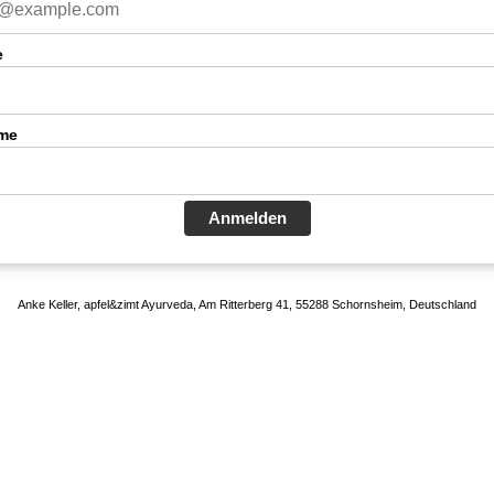
e
me
Anmelden
Anke Keller, apfel&zimt Ayurveda, Am Ritterberg 41, 55288 Schornsheim, Deutschland