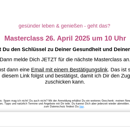
gesünder leben & genießen - geht das?
Masterclass 26. April 2025 um 10 Uhr
 Du den Schlüssel zu Deiner Gesundheit und Dein
Dann melde Dich JETZT für die nächste Masterclass an
st dann eine
Email mit einem Bestätigungslink
. Das ist 
diesem Link folgst und bestätigst, damit ich Dir den Zu
zuschicken kann.
is:
Spam mag ich nicht! Du auch nicht? Mit der Anmeldung erhältst Du ein weiteres Geschenk: meinen Ne
n, Tipps und natürlich Termine und Angebote mit Dir teile. Du kannst Dich aber jederzeit wieder abmelden.
zum Datenschutz findest Du
hier
.