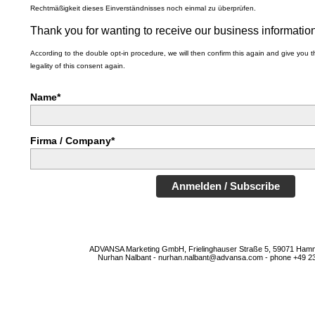
Rechtmäßigkeit dieses Einverständnisses noch einmal zu überprüfen.
Thank you for wanting to receive our business information
According to the double opt-in procedure, we will then confirm this again and give you t
legality of this consent again.
Name*
Firma / Company*
Anmelden / Subscribe
ADVANSA Marketing GmbH, Frielinghauser Straße 5, 59071 Ham
Nurhan Nalbant - nurhan.nalbant@advansa.com - phone +49 2