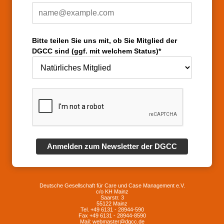
Bitte teilen Sie uns mit, ob Sie Mitglied der
DGCC sind (ggf. mit welchem Status)*
Anmelden zum Newsletter der DGCC
Deutsche Gesellschaft für Care und Case Management e.V.
c/o KH Mainz
Saarstr. 3
55122 Mainz
Tel. +49 6131 - 28944-590
Fax +49 6131 - 28944-8590
Mail: webmaster@dgcc.de