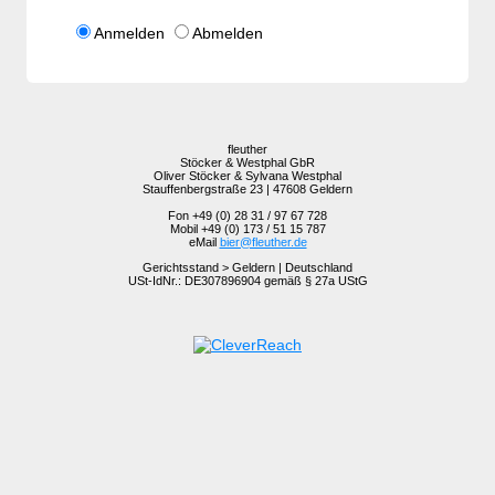
Anmelden
Abmelden
fleuther
Stöcker & Westphal GbR
Oliver Stöcker & Sylvana Westphal
Stauffenbergstraße 23 | 47608 Geldern
Fon +49 (0) 28 31 / 97 67 728
Mobil +49 (0) 173 / 51 15 787
eMail
bier@fleuther.de
Gerichtsstand > Geldern | Deutschland
USt-IdNr.: DE307896904 gemäß § 27a UStG