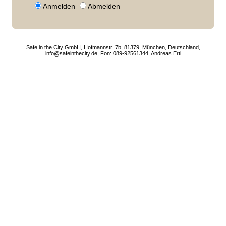
Anmelden
Abmelden
Safe in the City GmbH, Hofmannstr. 7b, 81379, München, Deutschland,
info@safeinthecity.de, Fon: 089-92561344, Andreas Ertl